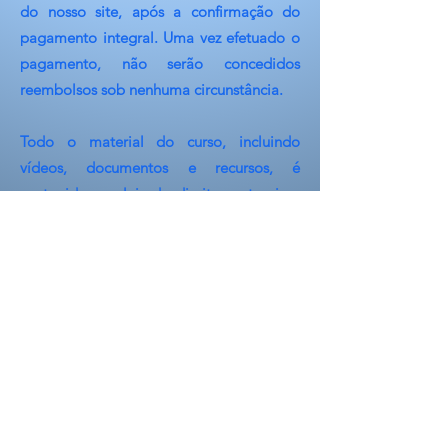
do nosso site, após a confirmação do
pagamento integral. Uma vez efetuado o
pagamento, não serão concedidos
reembolsos sob nenhuma circunstância.
Todo o material do curso, incluindo
vídeos, documentos e recursos, é
protegido por leis de direitos autorais e
constitui propriedade intelectual do autor.
A distribuição,​ compartilhamento,
reprodução ou revenda não autorizada de
qualquer conteúdo do curso é
estritamente proibida.
Os infratores estarão sujeitos a ações
legais e penalidades, conforme a
legislação vigente.